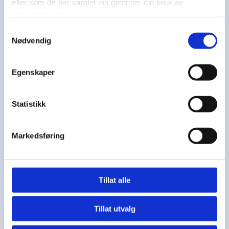
Årsberetning, herunder
eller som de har samlet inn gjennom din bruk av
gruppeårsmeldinger
tjenestene deres.
Regnskap for 2024, herunder styrets
Samtykkevalg
økonomiske beretning, kontrollutvalgets
Nødvendig
beretning og revisors beretning
Innkomne saker
Egenskaper
a)
Endring av statutter for ordensutvalg
b) Ettergivning av besluttet utbytte fra Tolpinrud
SA i 2022
Statistikk
c) Daglig leder i 60%
Organisasjonsplan
Fastsette medlemskontingent og fullmakt
Markedsføring
til gruppene til å fastsette
treningsavgifter.
Budsjett
Valg
Tillat alle
a)Hovedstyre med leder, nestleder og
seks styremedlemmer.
b) Kontrollutvalg
Tillat utvalg
med leder og ett medlem.
c)Valgkomité med leder, to medlemmer