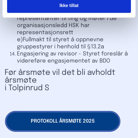
og ett varamedlem. d)Fullmakt til
Ikke tillat
Hovedstyret til å oppnevne
representanter til ting og møter i de
organisasjonsledd HSK har
representasjonsrett
e)Fullmakt til styret å oppnevne
gruppestyrer i henhold til §13.2a
Engasjering av revisor - Styret foreslår å
videreføre engasjementet av BDO
Før årsmøte vil det bli avholdt
årsmøte
i Tolpinrud S
PROTOKOLL ÅRSMØTE 2025