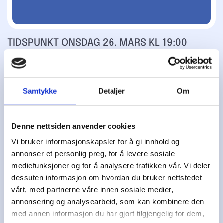
TIDSPUNKT ONSDAG 26. MARS KL 19:00
STED: KLUBBHUSET TOLPINRUD
Saksliste:
Samtykke
Detaljer
Om
Godkjenne de stemmeberettigede
medlemmene
Denne nettsiden anvender cookies
Velge dirigent. Styret forslag Anders
Vi bruker informasjonskapsler for å gi innhold og
Leine
annonser et personlig preg, for å levere sosiale
Velge sekretær. Styrets forslag : May Britt
mediefunksjoner og for å analysere trafikken vår. Vi deler
Birkeland
dessuten informasjon om hvordan du bruker nettstedet
Velge to medlemmer til å underskrive
vårt, med partnerne våre innen sosiale medier,
protokollen
annonsering og analysearbeid, som kan kombinere den
Godkjenne innkallingen
Godkjenne sakslisten
med annen informasjon du har gjort tilgjengelig for dem,