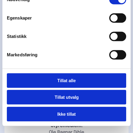
Klubbhuset er et kombinert bygg med
Egenskaper
garderober og forsamlingssal for HSK.
Barnehage som eies av HSK kom i 2007. Her har
Statistikk
vi fire avdelinger med plass til ca. 72 barn til
sammen. For mer informasjon om barnehage
klikk
her
.
Markedsføring
Det er etablert et eget selskap for å drive
barnehagen, Tolpinrud SA.
Tillat alle
Styret i Tolpinrud SA består av:
Styreleder:
Tillat utvalg
Per Inge Bjerkseter
900 57 065
per-inge@pibjerkseter.no
Ikke tillat
Styremedlem:
Ole Ragnar Dihle