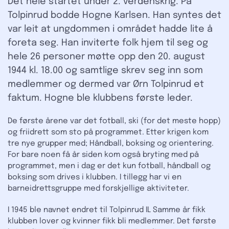
Det hele startet under 2. verdenskrig. På
Tolpinrud bodde Hogne Karlsen. Han syntes det
var leit at ungdommen i området hadde lite å
foreta seg. Han inviterte folk hjem til seg og
hele 26 personer møtte opp den 20. august
1944 kl. 18.00 og samtlige skrev seg inn som
medlemmer og dermed var Ørn Tolpinrud et
faktum. Hogne ble klubbens første leder.
De første årene var det fotball, ski (for det meste hopp)
og friidrett som sto på programmet. Etter krigen kom
tre nye grupper med; Håndball, boksing og orientering.
For bare noen få år siden kom også bryting med på
programmet, men i dag er det kun fotball, håndball og
boksing som drives i klubben. I tillegg har vi en
barneidrettsgruppe med forskjellige aktiviteter.
I 1945 ble navnet endret til Tolpinrud IL Samme år fikk
klubben lover og kvinner fikk bli medlemmer. Det første