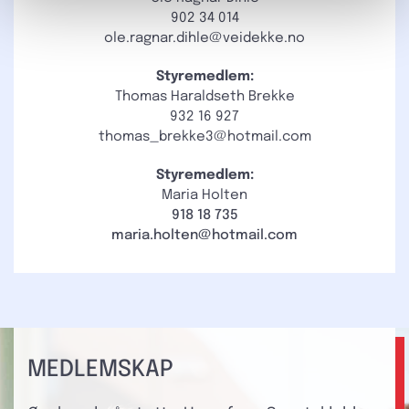
902 34 014
ole.ragnar.dihle@veidekke.no
Styremedlem:
Thomas Haraldseth Brekke
932 16 927
thomas_brekke3@hotmail.com
Styremedlem:
Maria Holten
918 18 735
maria.holten@hotmail.com
MEDLEMSKAP